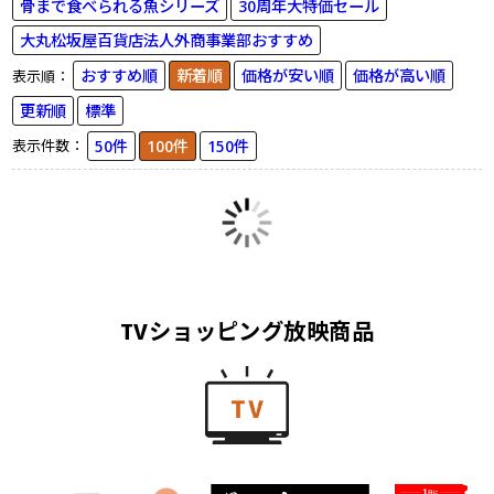
骨まで食べられる魚シリーズ
30周年大特価セール
大丸松坂屋百貨店法人外商事業部おすすめ
おすすめ順
新着順
価格が安い順
価格が高い順
表示順：
更新順
標準
50件
100件
150件
表示件数：
TVショッピング放映商品