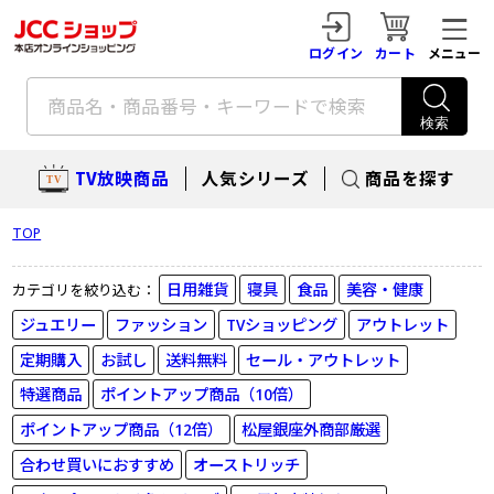
ログイン
カート
メニュー
TV放映商品
人気シリーズ
商品を探す
TOP
日用雑貨
寝具
食品
美容・健康
カテゴリを絞り込む：
ジュエリー
ファッション
TVショッピング
アウトレット
定期購入
お試し
送料無料
セール・アウトレット
特選商品
ポイントアップ商品（10倍）
真珠
TV放映商品
ポイントアップ商品（12倍）
松屋銀座外商部厳選
合わせ買いにおすすめ
オーストリッチ