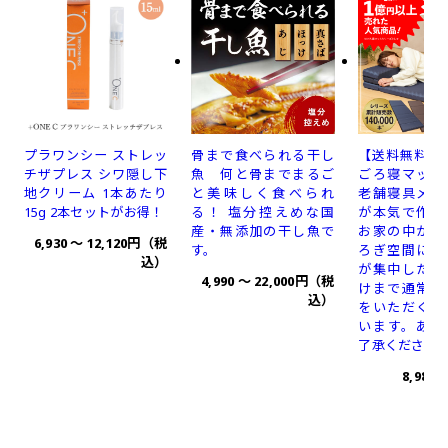
骨まで食べられる干し
プラワンシー ストレッ
【送料無料】nis
魚 何と骨までまるご
チザプレス シワ隠し下
ごろ寝マット
と美味しく食べられ
地クリーム 1本あたり
老舗寝具メー
る！ 塩分控えめな国
15g 2本セットがお得！
が本気で作り
産・無添加の干し魚で
お家の中が最
6,930 〜 12,120
円（税
す。
ろぎ空間に。
込）
が集中した場
4,990 〜 22,000
円（税
けまで通常よ
込）
をいただく場
います。あら
了承くださ
8,980