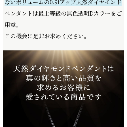
ないボリュームの0.9tアップ天然ダイヤモンド
ペンダントは最上等級の無⾊透明Dカラーをご
⽤意。
この機会に是⾮お求めください。